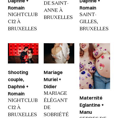
Daphné +
Daphné +
DE SAINT-
Romain
Romain
ANNE À
NIGHTCLUB
SAINT-
BRUXELLES
C12 À
GILLES,
BRUXELLES
BRUXELLES
Shooting
Mariage
couple,
Muriel +
Daphné +
Didier
Romain
MARIAGE
Maternité
NIGHTCLUB
ÉLÉGANT
Eglantine +
C12 À
DE
Manu
BRUXELLES
SOBRIÉTÉ