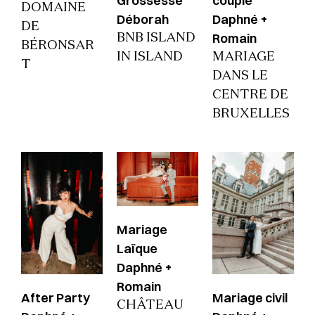
Grossesse
couple
DOMAINE
Déborah
Daphné +
DE
Romain
BNB ISLAND
BÉRONSAR
IN ISLAND
MARIAGE
T
DANS LE
CENTRE DE
BRUXELLES
Mariage
Laïque
Daphné +
Romain
After Party
Mariage civil
CHÂTEAU