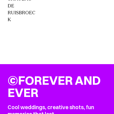
DE
RUISBROEC
K
©FOREVER AND
EVER
Cool weddings, creative shots, fun