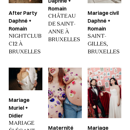
Daphné +
Romain
After Party
Mariage civil
CHÂTEAU
Daphné +
Daphné +
DE SAINT-
Romain
Romain
ANNE À
NIGHTCLUB
SAINT-
BRUXELLES
C12 À
GILLES,
BRUXELLES
BRUXELLES
Mariage
Muriel +
Didier
MARIAGE
Maternité
Mariage