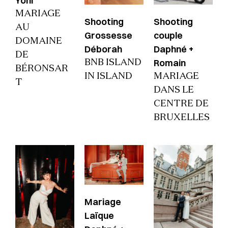
Yoni
MARIAGE
Shooting
Shooting
AU
Grossesse
couple
DOMAINE
Déborah
Daphné +
DE
Romain
BNB ISLAND
BÉRONSAR
IN ISLAND
MARIAGE
T
DANS LE
CENTRE DE
BRUXELLES
Mariage
Laïque